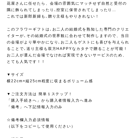
花屋さんに任せたら、会場の雰囲気にマッチせず自然と受付の
隅に飾られてしまったり､控室に保管されてしまったり…
これでは新郎新婦も､贈り主様もやりきれない！
このフラワーギフトは､お二人の結婚式を熟知した専門のクリエ
イターが､その結婚式の世界観に合わせて制作しますので、当日
の会場がより華やかになり､お二人もゲストにも喜びを与えられ
ることで､送り主様も双方HAPPYなカタチで贈ることが可能！
お二人が選んだ会場でなければ実現できないサービスのため、
とても人気です！！
▼サイズ
横22cm×縦25cm程度に収まるボリューム感
▼ご注文方法は 簡単１ステップ！
「購入手続きへ」から購入者情報入力へ進み
「備考」へ下記情報入力のみ
☆備考欄入力必須情報
（以下をコピーして使用ください）