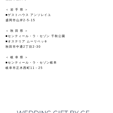
＜ 岩 手 県 ＞
■ゲストハウス アンソレイユ
盛岡市山岸2-5-15
＜ 秋 田 県 ＞
■センティール・ラ・セゾン 千秋公園
■オステリア ムーリベッキ
秋田市中通2丁目2-30
＜ 岐 阜 県 ＞
■センティール・ラ・セゾン岐阜
岐阜市正木西町11－25