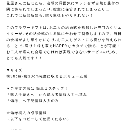
花屋さんに任せたら、会場の雰囲気にマッチせず自然と受付の
隅に飾られてしまったり､控室に保管されてしまったり…
これでは新郎新婦も､贈り主様もやりきれない！
このフラワーギフトは､お二人の結婚式を熟知した専門のクリエ
イターが､その結婚式の世界観に合わせて制作しますので、当日
の会場がより華やかになり､お二人もゲストにも喜びを与えられ
ることで､送り主様も双方HAPPYなカタチで贈ることが可能！
お二人が選んだ会場でなければ実現できないサービスのため、
とても人気です！！
▼サイズ
横30cm×縦30cm程度に収まるボリューム感
▼ご注文方法は 簡単１ステップ！
「購入手続きへ」から購入者情報入力へ進み
「備考」へ下記情報入力のみ
☆備考欄入力必須情報
（以下をコピーして使用ください）